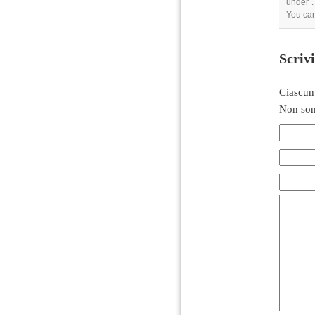
under .
You can
Scriv
Ciascun
Non son