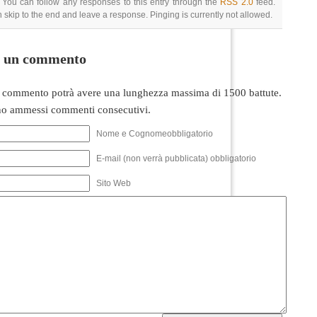
 You can follow any responses to this entry through the
RSS 2.0
feed.
 skip to the end and leave a response. Pinging is currently not allowed.
i un commento
 commento potrà avere una lunghezza massima di 1500 battute.
o ammessi commenti consecutivi.
Nome e Cognomeobbligatorio
E-mail (non verrà pubblicata) obbligatorio
Sito Web