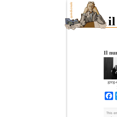
Il n
greg-
This en