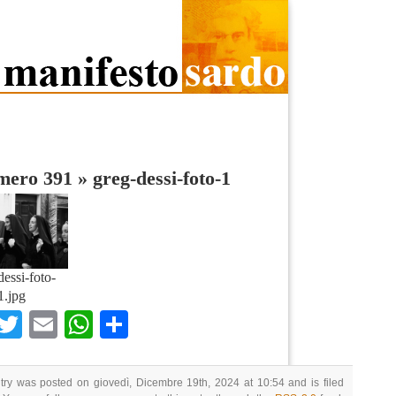
umero 391
»
greg-dessi-foto-1
dessi-foto-
1.jpg
Facebook
Twitter
Email
WhatsApp
Condividi
try was posted on giovedì, Dicembre 19th, 2024 at 10:54 and is filed