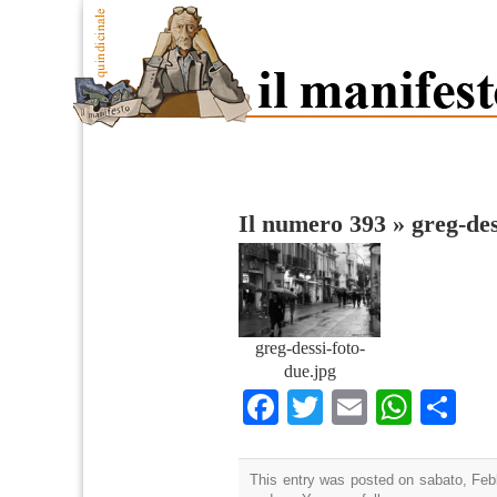
Il numero 393
»
greg-des
greg-dessi-foto-
due.jpg
Facebook
Twitter
Email
What
Co
This entry was posted on sabato, Febb