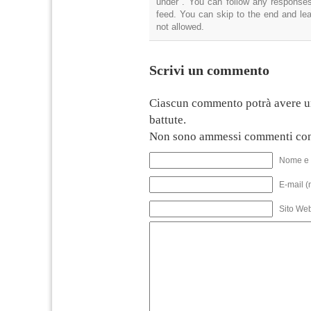
under . You can follow any responses
feed. You can skip to the end and lea
not allowed.
Scrivi un commento
Ciascun commento potrà avere u
battute.
Non sono ammessi commenti con
Nome e 
E-mail (
Sito We