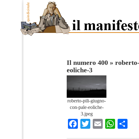
Il numero 400
»
roberto-
eoliche-3
roberto-pili-giugno-
con-pale-eoliche-
3.jpeg
Facebook
Twitter
Email
What
Co