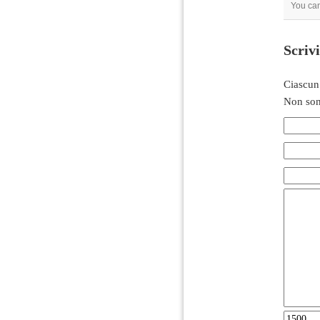
You can
Scriv
Ciascun
Non son