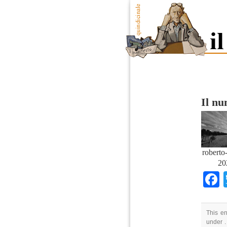
Il n
roberto-
20
This en
under .