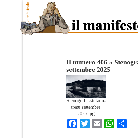
Il numero 406
»
Stenogra
settembre 2025
Stenografia-stefano-
aresu-settembre-
2025.jpg
Facebook
Twitter
Email
What
Co