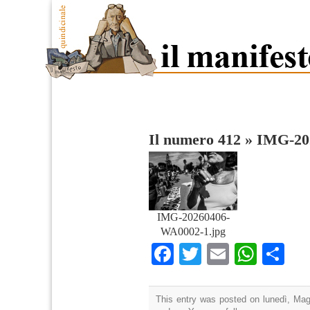
Il numero 412
»
IMG-20
IMG-20260406-
WA0002-1.jpg
Facebook
Twitter
Email
What
Co
This entry was posted on lunedì, Magg