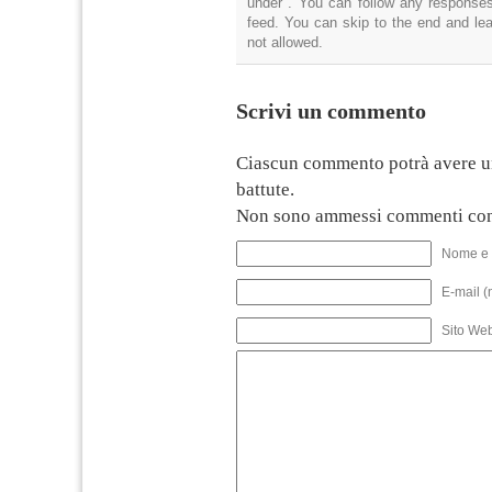
under . You can follow any responses
feed. You can skip to the end and lea
not allowed.
Scrivi un commento
Ciascun commento potrà avere u
battute.
Non sono ammessi commenti con
Nome e 
E-mail (
Sito We