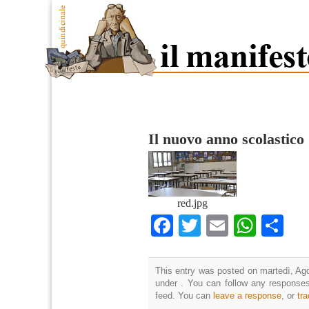
Il nuovo anno scolastico
red.jpg
Facebook
Twitter
Email
What
Co
This entry was posted on martedì, Ago
under . You can follow any responses
feed. You can
leave a response
, or
tr