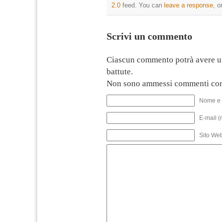
2.0
feed. You can
leave a response
, o
Scrivi un commento
Ciascun commento potrà avere u
battute.
Non sono ammessi commenti con
Nome e 
E-mail (
Sito We