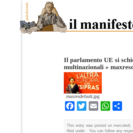
Il parlamento UE si schi
multinazionali
»
maxresd
maxresdefault.jpg
Facebook
Twitter
Email
What
Co
This entry was posted on mercoledì, 
filed under . You can follow any resp