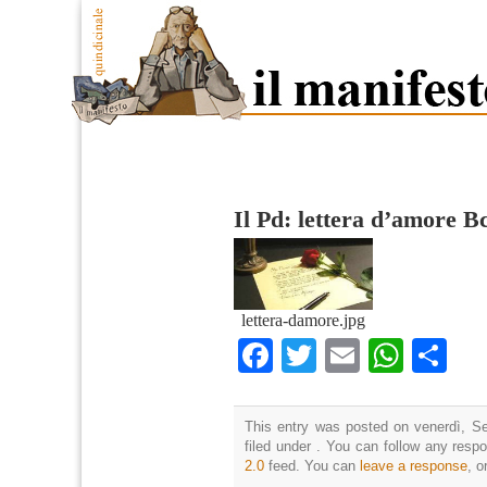
Il Pd: lettera d’amore B
lettera-damore.jpg
Facebook
Twitter
Email
What
Co
This entry was posted on venerdì, Se
filed under . You can follow any resp
2.0
feed. You can
leave a response
, o