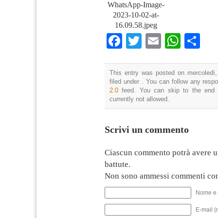
WhatsApp-Image-
2023-10-02-at-
16.09.58.jpeg
Facebook
Twitter
Email
What
Co
This entry was posted on mercoledì,
filed under . You can follow any resp
2.0
feed. You can skip to the end 
currently not allowed.
Scrivi un commento
Ciascun commento potrà avere u
battute.
Non sono ammessi commenti con
Nome e 
E-mail (