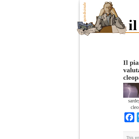
Il pi
valut
cleop
sarde
cleo
This en