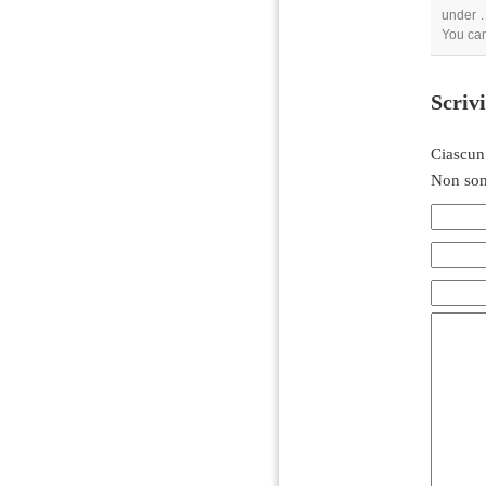
under .
You ca
Scriv
Ciascun
Non son