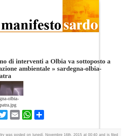
ano di interventi a Olbia va sottoposto a
azione ambientale
»
sardegna-olbia-
atra
gna-olbia-
patra.jpg
Facebook
Twitter
Email
WhatsApp
Condividi
try was posted on lunedì, Novembre 16th, 2015 at 00:40 and is filed