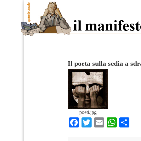
Il poeta sulla sedia a sdr
poeti.jpg
Facebook
Twitter
Email
What
Co