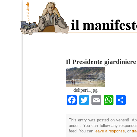
Il Presidente giardiniere
deliperi1.jpg
Facebook
Twitter
Email
What
Co
This entry was posted on venerdì, Apr
under . You can follow any responses
feed. You can
leave a response
, or
tr