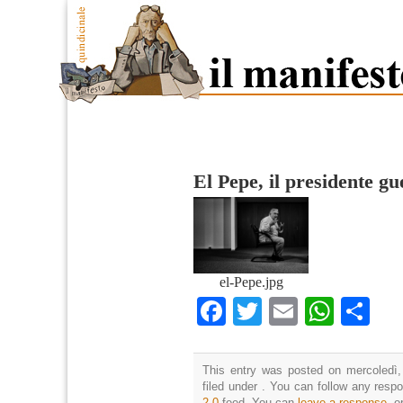
El Pepe, il presidente gu
el-Pepe.jpg
Facebook
Twitter
Email
What
Co
This entry was posted on mercoledì,
filed under . You can follow any resp
2.0
feed. You can
leave a response
, o