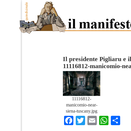
Il presidente Pigliaru e 
11116812-manicomio-nea
11116812-
manicomio-near-
siena-tuscany.jpg
Facebook
Twitter
Email
What
Co