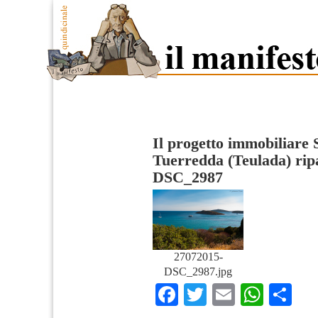
Il progetto immobiliare 
Tuerredda (Teulada) rip
DSC_2987
27072015-
DSC_2987.jpg
Facebook
Twitter
Email
What
Co