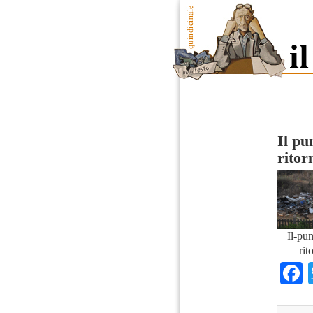
Il pu
ritor
Il-pu
rit