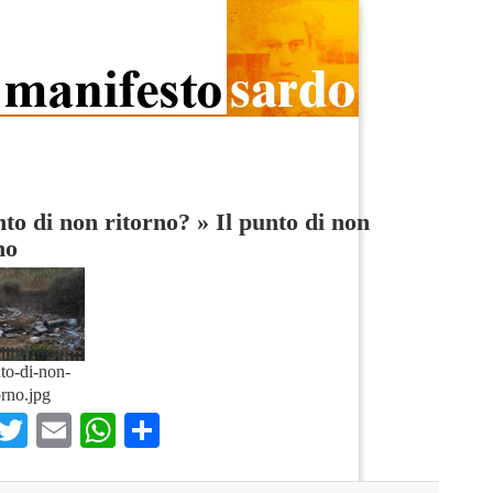
nto di non ritorno?
»
Il punto di non
no
nto-di-non-
orno.jpg
Facebook
Twitter
Email
WhatsApp
Condividi