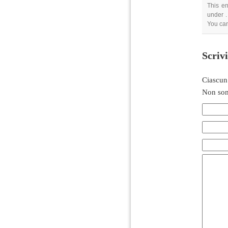
This en
under .
You ca
Scriv
Ciascun
Non son