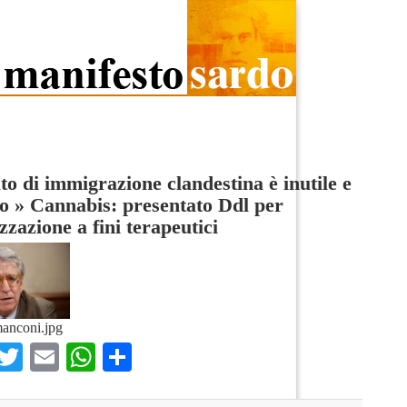
ato di immigrazione clandestina è inutile e
o
»
Cannabis: presentato Ddl per
izzazione a fini terapeutici
manconi.jpg
Facebook
Twitter
Email
WhatsApp
Condividi