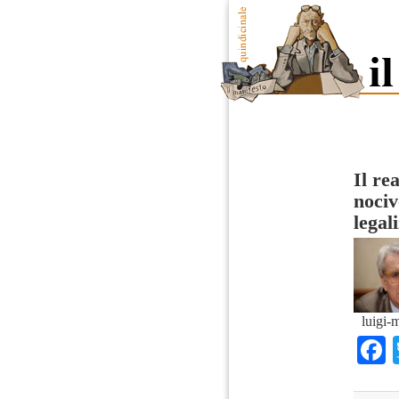
Il re
nociv
legal
luigi-