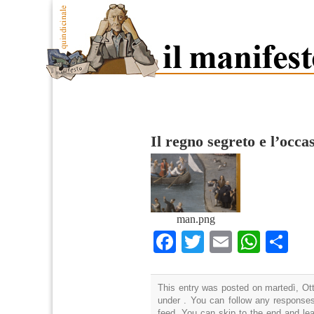
Il regno segreto e l’occ
man.png
Facebook
Twitter
Email
What
Co
This entry was posted on martedì, Ott
under . You can follow any responses
feed. You can skip to the end and lea