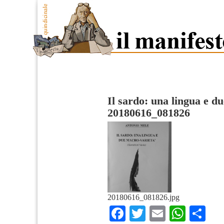
Il sardo: una lingua e d
20180616_081826
20180616_081826.jpg
Facebook
Twitter
Email
What
Co