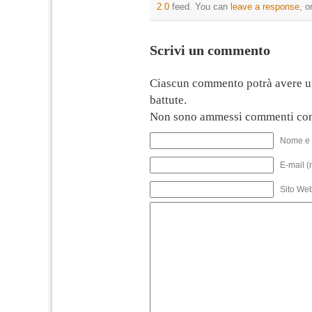
2.0
feed. You can
leave a response
, o
Scrivi un commento
Ciascun commento potrà avere u
battute.
Non sono ammessi commenti con
Nome e 
E-mail (
Sito We