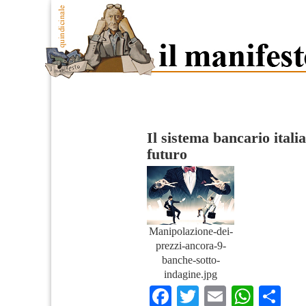
Il sistema bancario italia
futuro
Manipolazione-dei-
prezzi-ancora-9-
banche-sotto-
indagine.jpg
Facebook
Twitter
Email
What
Co