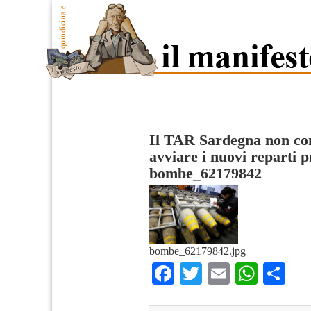
Il TAR Sardegna non co
avviare i nuovi reparti p
bombe_62179842
bombe_62179842.jpg
Facebook
Twitter
Email
What
Co