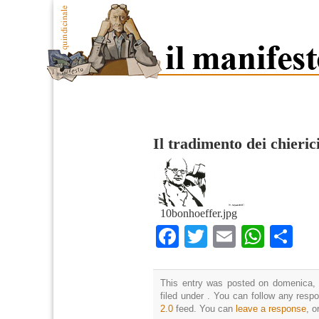
Il tradimento dei chieric
10bonhoeffer.jpg
Facebook
Twitter
Email
What
Co
This entry was posted on domenica, 
filed under . You can follow any resp
2.0
feed. You can
leave a response
, o