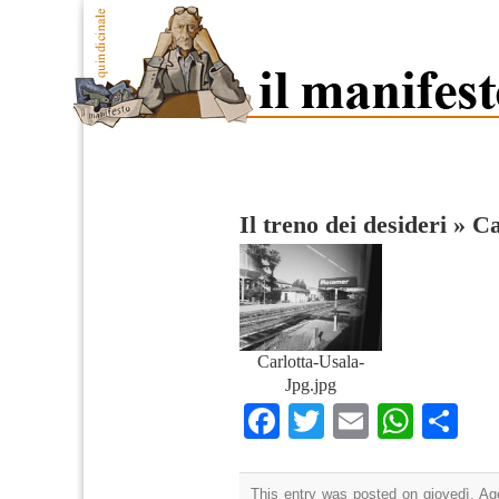
Il treno dei desideri
»
Ca
Carlotta-Usala-
Jpg.jpg
Facebook
Twitter
Email
What
Co
This entry was posted on giovedì, Ago