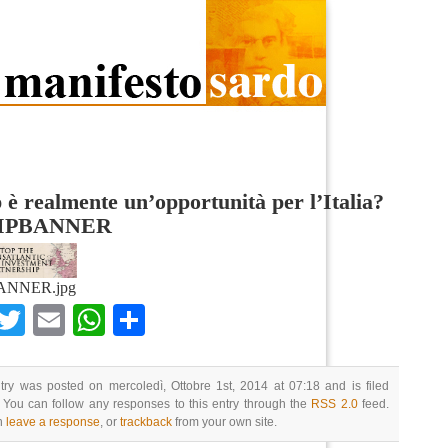
ip è realmente un’opportunità per l’Italia?
IPBANNER
ANNER.jpg
Facebook
Twitter
Email
WhatsApp
Condividi
try was posted on mercoledì, Ottobre 1st, 2014 at 07:18 and is filed
 You can follow any responses to this entry through the
RSS 2.0
feed.
n
leave a response
, or
trackback
from your own site.