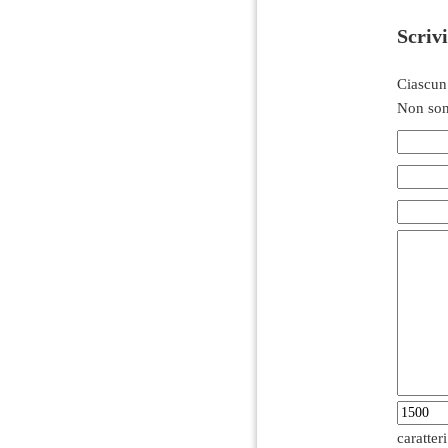
Scriv
Ciascun
Non son
caratter