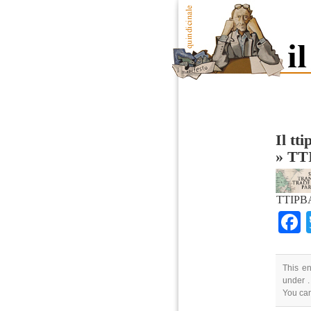
Il tt
»
TT
TTIPB
This en
under .
You ca