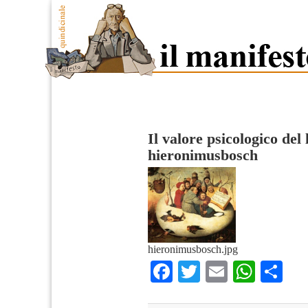
Il valore psicologico del
hieronimusbosch
hieronimusbosch.jpg
Facebook
Twitter
Email
What
Co