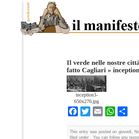
Il verde nelle nostre cit
fatto Cagliari
»
inceptio
inception3-
650x270.jpg
Facebook
Twitter
Email
What
Co
This entry was posted on giovedì, N
filed under . You can follow any resp