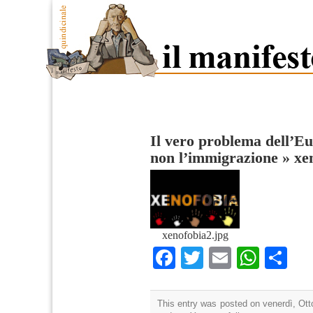
Il vero problema dell’Eu
non l’immigrazione
»
xe
xenofobia2.jpg
Facebook
Twitter
Email
What
Co
This entry was posted on venerdì, Otto