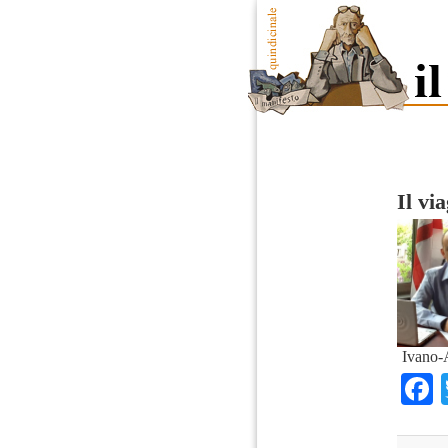
Il vi
Ivano-A