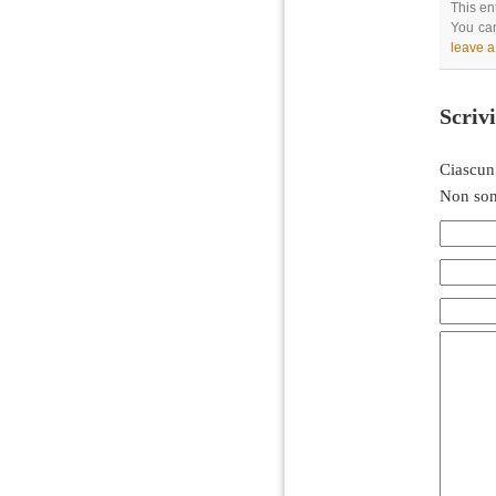
This en
You can
leave 
Scriv
Ciascun
Non son