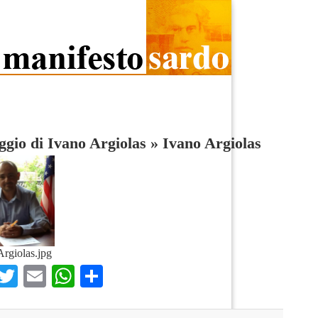
aggio di Ivano Argiolas
»
Ivano Argiolas
rgiolas.jpg
Facebook
Twitter
Email
WhatsApp
Condividi