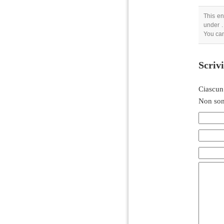
This en
under .
You can
Scriv
Ciascun
Non son