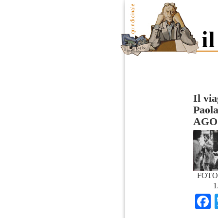
Il vi
Paola
AGO
FOTO
1