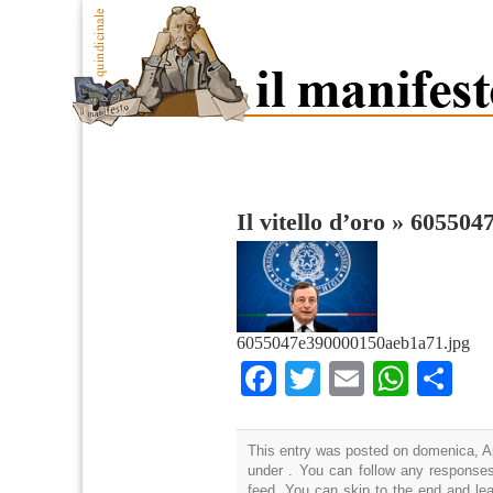
Il vitello d’oro
»
605504
6055047e390000150aeb1a71.jpg
Facebook
Twitter
Email
What
Co
This entry was posted on domenica, Apr
under . You can follow any responses
feed. You can skip to the end and lea