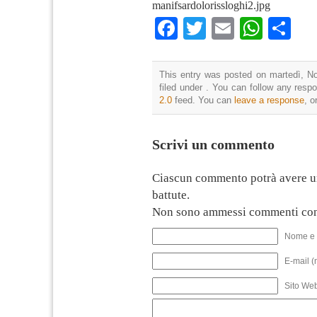
manifsardolorissloghi2.jpg
Facebook
Twitter
Email
What
Co
This entry was posted on martedì, N
filed under . You can follow any resp
2.0
feed. You can
leave a response
, o
Scrivi un commento
Ciascun commento potrà avere u
battute.
Non sono ammessi commenti con
Nome e 
E-mail (
Sito We