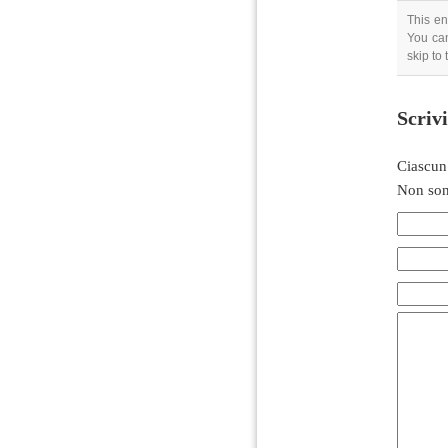
This en
You can
skip to
Scriv
Ciascun
Non son