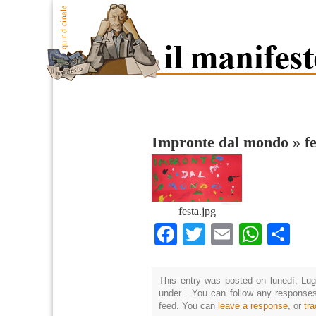
Impronte dal mondo
»
f
festa.jpg
Facebook
Twitter
Email
What
Co
This entry was posted on lunedì, Lugl
under . You can follow any responses
feed. You can
leave a response
, or
tr