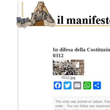
In difesa della Costituz
0312
0312.jpg
Facebook
Twitter
Email
What
Co
This entry was posted on sabato, Febb
under . You can follow any responses