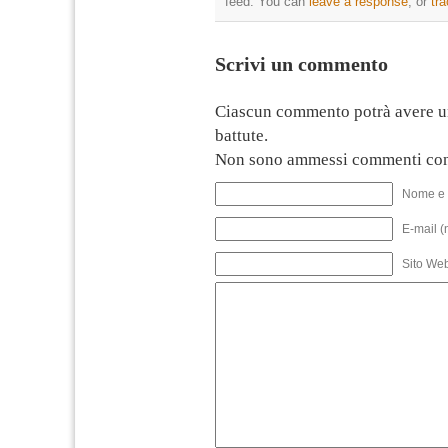
feed. You can
leave a response
, or
tr
Scrivi un commento
Ciascun commento potrà avere u
battute.
Non sono ammessi commenti con
Nome e 
E-mail (
Sito We