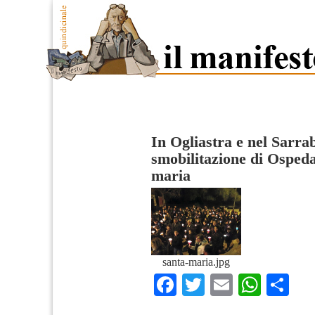
In Ogliastra e nel Sarrab
smobilitazione di Ospeda
maria
santa-maria.jpg
Facebook
Twitter
Email
What
Co