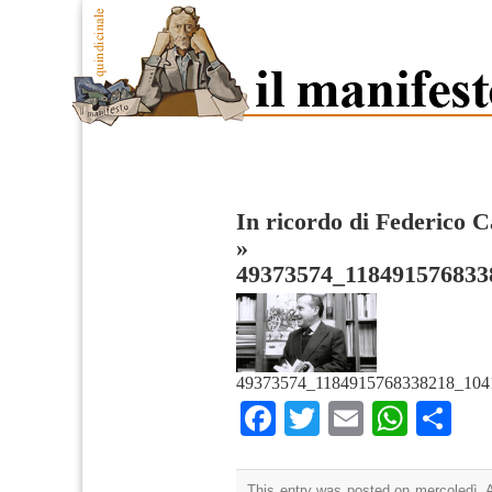
In ricordo di Federico C
»
49373574_118491576833
49373574_1184915768338218_104
Facebook
Twitter
Email
What
Co
This entry was posted on mercoledì, Ap