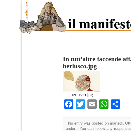
In tutt’altre faccende af
berlusco.jpg
berlusco.jpg
Facebook
Twitter
Email
What
Co
This entry was posted on martedì, Otto
under . You can follow any responses