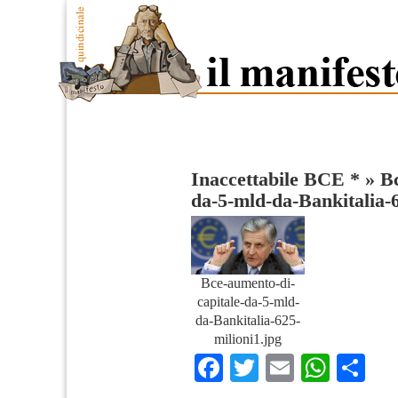
Inaccettabile BCE *
»
Bc
da-5-mld-da-Bankitalia-6
Bce-aumento-di-
capitale-da-5-mld-
da-Bankitalia-625-
milioni1.jpg
Facebook
Twitter
Email
What
Co