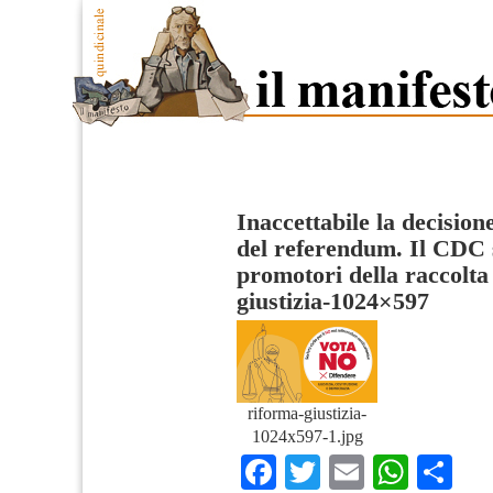
Inaccettabile la decision
del referendum. Il CDC s
promotori della raccolta
giustizia-1024×597
riforma-giustizia-
1024x597-1.jpg
Facebook
Twitter
Email
What
Co