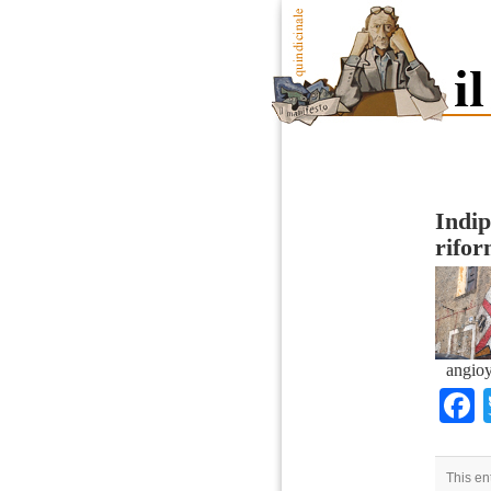
Indip
rifor
angioy
This en