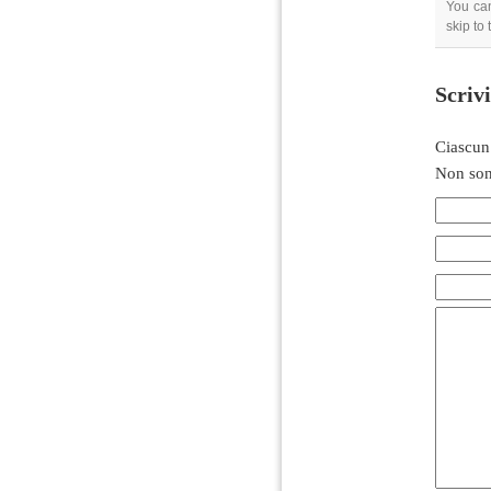
You can
skip to
Scriv
Ciascun
Non son