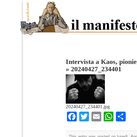
Intervista a Kaos, pionie
»
20240427_234401
20240427_234401.jpg
Facebook
Twitter
Email
What
Co
This entry was posted on lunedì, Apri