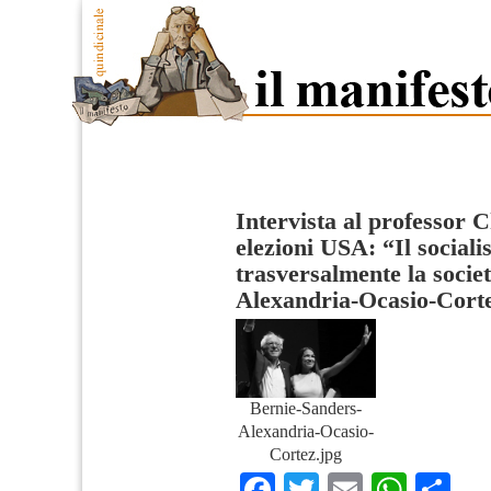
Intervista al professor C
elezioni USA: “Il social
trasversalmente la socie
Alexandria-Ocasio-Cort
Bernie-Sanders-
Alexandria-Ocasio-
Cortez.jpg
Facebook
Twitter
Email
What
Co