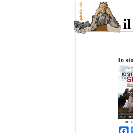
Io st
unn