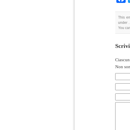
This en
under .
You ca
Scriv
Ciascun
Non son