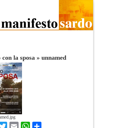
o con la sposa
»
unnamed
amed.jpg
Facebook
Twitter
Email
WhatsApp
Condividi