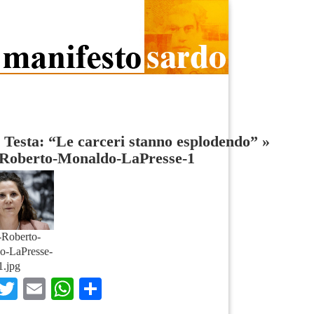
 Testa: “Le carceri stanno esplodendo”
»
-Roberto-Monaldo-LaPresse-1
-Roberto-
o-LaPresse-
1.jpg
Facebook
Twitter
Email
WhatsApp
Condividi