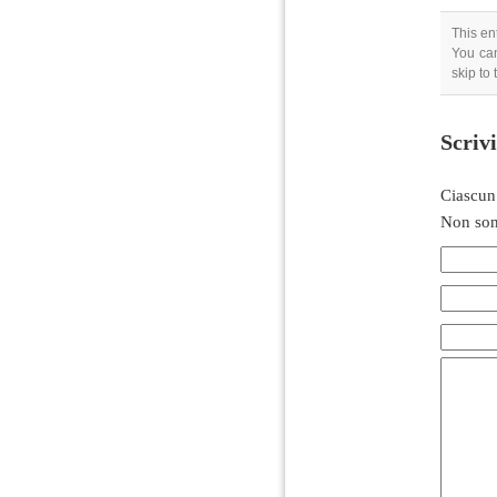
This en
You can
skip to
Scriv
Ciascun
Non son