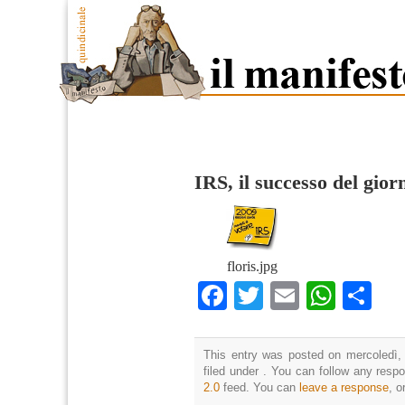
IRS, il successo del gior
floris.jpg
Facebook
Twitter
Email
What
Co
This entry was posted on mercoledì,
filed under . You can follow any resp
2.0
feed. You can
leave a response
, o