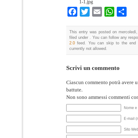
1-1.jpg
Facebook
Twitter
Email
What
Co
This entry was posted on mercoledì,
filed under . You can follow any resp
2.0
feed. You can skip to the end 
currently not allowed.
Scrivi un commento
Ciascun commento potrà avere u
battute.
Non sono ammessi commenti con
Nome e 
E-mail (
Sito We