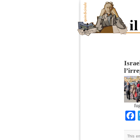
Israe
l’irr
fug
This en