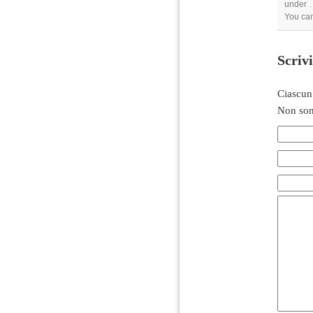
under .
You can
Scriv
Ciascun
Non son