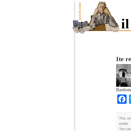
Ite r
Bastion
This en
under .
You can