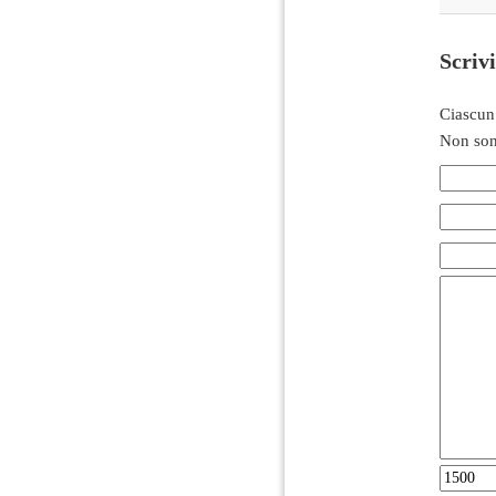
Scriv
Ciascun
Non son